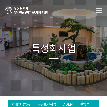
특성화사업
치매안심병동
공공보건사업
ADL실
한방클리닉