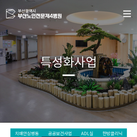
특성화사업
치매안심병동
공공보건사업
ADL실
한방클리닉