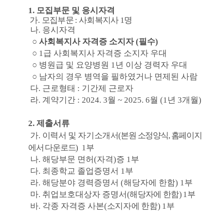
1.
모집부문 및 응시자격
가
.
모집부문
:
사회복지사
1
명
나
.
응시자격
○ 사회복지사 자격증 소지자 (필수)
○ 1급 사회복지사 자격증 소지자 우대
○
병원급 및 요양병원
1
년 이상 경력자 우대
○
남자의 경우 병역을 필하였거나 면제된 사람
다. 근로형태 : 기간제 근로자
라. 계약기간 : 2024. 3월 ~ 2025. 6월 (1년 3개월)
2.
제출서류
가
.
이력서 및 자기소개서
(
본원 소정양식
,
홈페이지
에서 다운로드
)
1
부
나
.
해당부문 면허
(
자격
)
증
1
부
다
.
최종학교 졸업증명서
1
부
라
.
해당분야 경력증명서
(해당자에 한함)
1
부
마
.
취업보호대상자 증명서
(
해당자에 한함
)
1
부
바
.
각종 자격증 사본
(
소지자에 한함
)
1
부