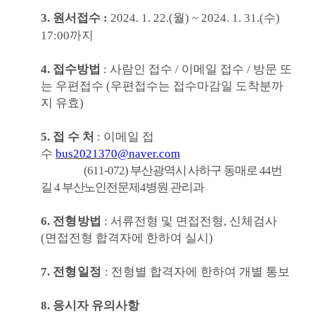
3.
원서접수
:
2024. 1. 22.(
월
)
~
2024. 1. 31.(
수
)
17:00
까지
4.
접수방법
:
사람인 접수 / 이메일 접수
/
방문 또
는 우편접수
(
우편접수는 접수마감일 도착분까
지 유효
)
5.
접 수 처
:
이메일 접
수
bus2021370@naver.com
(611-072)
부산광역시 사하구 동매로
44
번
길
4
부산노인전문제
4
병원 관리과
6.
전형방
법
:
서류전형 및 면접전형
,
신체검사
(
면접전형 합격자에 한하여 실시
)
7.
전형일정
:
전형별 합격자에 한하여 개별 통보
8.
응시자 유의사항