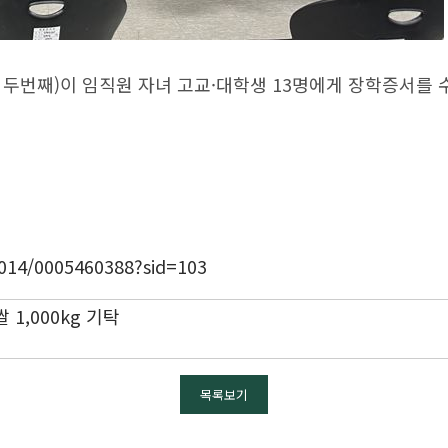
두번째)이 임직원 자녀 고교·대학생 13명에게 장학증서를 
/014/0005460388?sid=103
1,000kg 기탁
목록보기