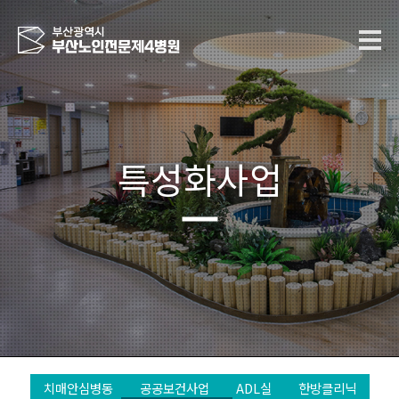
특성화사업
치매안심병동
공공보건사업
ADL실
한방클리닉