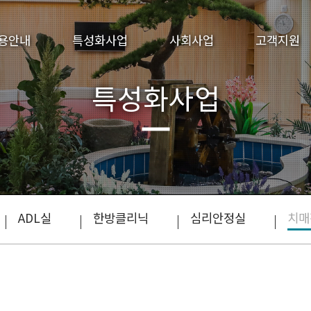
용안내
특성화사업
사회사업
고객지원
특성화사업
ADL실
한방클리닉
심리안정실
치매